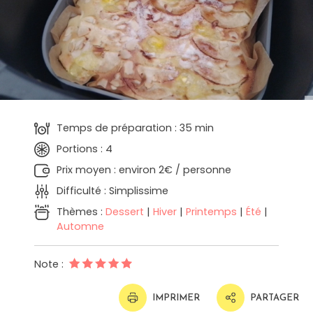
Temps de préparation : 35 min
Portions : 4
Prix moyen : environ 2€ / personne
Difficulté : Simplissime
Thèmes :
Dessert
|
Hiver
|
Printemps
|
Été
|
Automne
Note :
IMPRIMER
PARTAGER