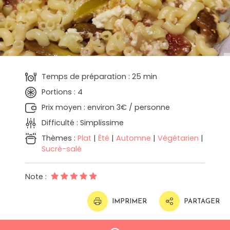
Temps de préparation : 25 min
Portions : 4
Prix moyen : environ 3€ / personne
Difficulté : Simplissime
Thèmes :
Plat
|
Été
|
Automne
|
Végétarien
|
Sucré-salé
Note :
IMPRIMER
PARTAGER