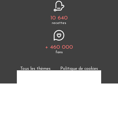
10 640
recettes
+ 460 000
fans
Tous les thèmes
Politique de cookies
Mentions légales
CGU
Charte de bonne conduite
Protection des données personnelles
Cuisine Étudiant vous offre 10 640 recettes et des
milliers d'astuces.