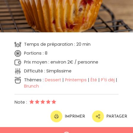
Temps de préparation : 20 min
Portions : 8
Prix moyen : environ 2€ / personne
Difficulté : Simplissime
Thèmes :
Dessert
|
Printemps
|
Été
|
P'ti dèj
|
Brunch
Note :
IMPRIMER
PARTAGER