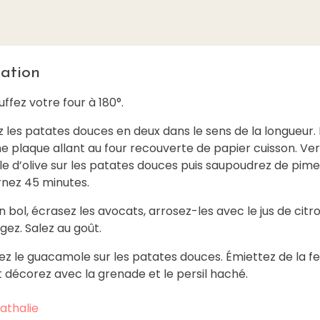
ation
uffez votre four à 180°.
 les patates douces en deux dans le sens de la longueur.
ne plaque allant au four recouverte de papier cuisson. Ve
uile d’olive sur les patates douces puis saupoudrez de pim
rnez 45 minutes.
n bol, écrasez les avocats, arrosez-les avec le jus de citr
ez. Salez au goût.
ez le guacamole sur les patates douces. Émiettez de la f
 décorez avec la grenade et le persil haché.
athalie