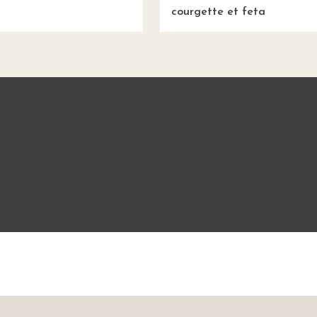
courgette et feta
Mentions légales
CGU
Charte de bonne conduit
sine Étudiant vous offre 10 640 recettes et des milliers d'astu