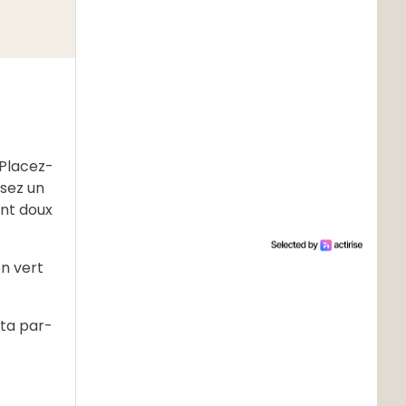
 Placez-
rsez un
ent doux
on vert
eta par-