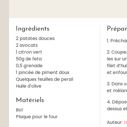
Ingrédients
Prépar
2 patates douces
1. Précha
2 avocats
1 citron vert
2. Coupez
50g de feta
les sur u
0,5 grenade
filet d’h
1 pincée de piment doux
et enfou
Quelques feuilles de persil
3. Dans u
Huile d'olive
et mélang
Matériels
4. Dépos
dessus et
Bol
Plaque pour le four
Auteur:
N