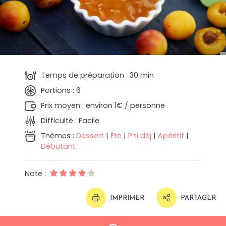
Temps de préparation : 30 min
Portions : 6
Prix moyen : environ 1€ / personne
Difficulté : Facile
Thèmes :
Dessert
|
Été
|
P'ti dèj
|
Apéritif
|
Débutant
Note :
IMPRIMER
PARTAGER