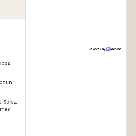
oupez-
sez un
 Salez,
gumes