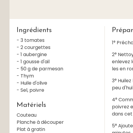
Ingrédients
Prépar
- 3 tomates
1° Précha
- 2 courgettes
- 1 aubergine
2° Netto
- 1 gousse d'ail
enlevez 
- 50 g de parmesan
les en ro
- Thym
3° Huilez
- Huile d'olive
peu d'hui
- Sel, poivre
4° Comme
Matériels
poivrez e
dans cet
Couteau
Planche à découper
5° Ajoute
Plat à gratin
minutes.