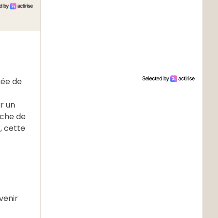
gée de
r un
rche de
, cette
venir