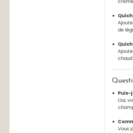
créme
Quich
Ajoute
de lég
Quich
Ajoute
chaud q
Questi
Puis-
Oui, v
champi
Comme
Vous p