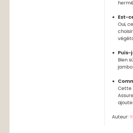
hermét
Est-ce
Oui, c
choisi
végéta
Puis-j
Bien s
jambon
Comme
Cette 
Assure
ajoute
Auteur:
Y