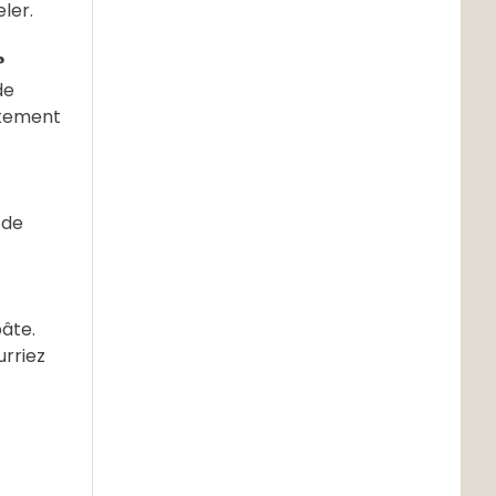
ler.
?
de
ctement
 de
pâte.
rriez