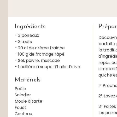
Ingrédients
Prépar
- 3 poireaux
Découvre
- 3 œufs
parfaite 
- 20 cl de crème fraîche
la tradit
- 100 g de fromage râpé
d'ingrédi
- Sel, poivre, muscade
repas éco
- 1 cuillère à soupe d'huile d'olive
simplicit
quiche es
Matériels
1° Précha
Poêle
Saladier
2° Lavez 
Moule à tarte
3° Faites
Fouet
les poire
Couteau