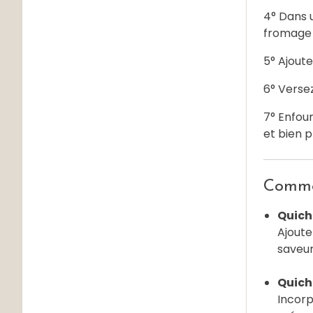
4° Dans u
fromage 
5° Ajoute
6° Versez
7° Enfou
et bien p
Commen
Quich
Ajoute
saveur
Quich
Incorp