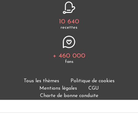
10 640
recettes
+ 460 000
fans
Tous les thèmes
Politique de cookies
Mentions légales
CGU
Charte de bonne conduite
Protection des données personnelles
Cuisine Étudiant vous offre 10 640 recettes et des
milliers d'astuces.