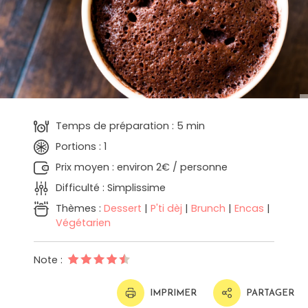
Temps de préparation : 5 min
Portions : 1
Prix moyen : environ 2€ / personne
Difficulté : Simplissime
Thèmes :
Dessert
|
P'ti dèj
|
Brunch
|
Encas
|
Végétarien
Note :
IMPRIMER
PARTAGER