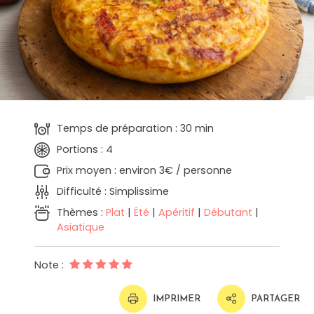
Temps de préparation : 30 min
Portions : 4
Prix moyen : environ 3€ / personne
Difficulté : Simplissime
Thèmes :
Plat
|
Été
|
Apéritif
|
Débutant
|
Asiatique
Note :
IMPRIMER
PARTAGER