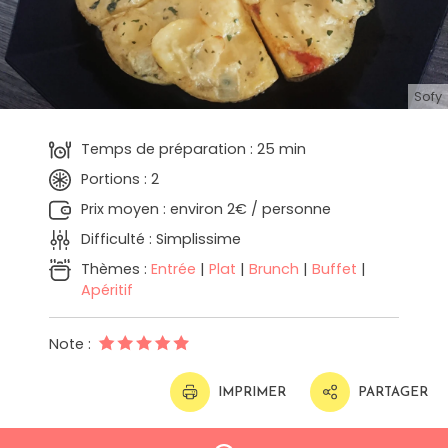
Sofy
Temps de préparation : 25 min
Portions : 2
Prix moyen : environ 2€ / personne
Difficulté : Simplissime
Thèmes :
Entrée
|
Plat
|
Brunch
|
Buffet
|
Apéritif
Note :
IMPRIMER
PARTAGER