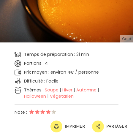
Ga!d
Temps de préparation : 31 min
Portions : 4
Prix moyen : environ 4€ / personne
Difficulté : Facile
Thèmes :
Soupe
|
Hiver
|
Automne
|
Halloween
|
Végétarien
Note :
IMPRIMER
PARTAGER