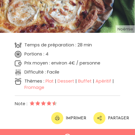
Noémie
Temps de préparation : 28 min
Portions : 4
Prix moyen : environ 4€ / personne
Difficulté : Facile
Thèmes :
Plat
|
Dessert
|
Buffet
|
Apéritif
|
Fromage
Note :
IMPRIMER
PARTAGER