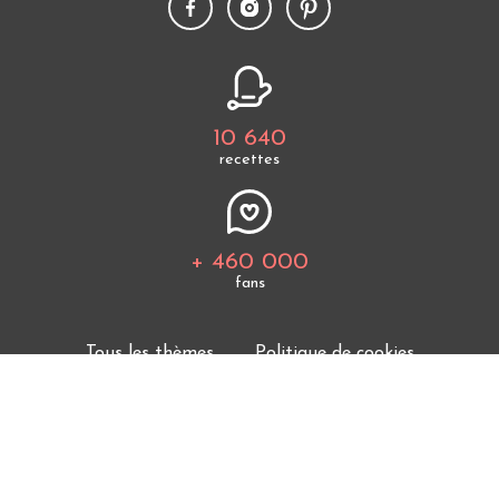
10 640
recettes
+ 460 000
fans
Tous les thèmes
Politique de cookies
Mentions légales
CGU
Charte de bonne conduite
Protection des données personnelles