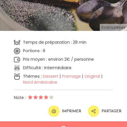
Kickmunkeez
Temps de préparation : 28 min
Portions : 6
Prix moyen : environ 2€ / personne
Difficulté : Intermédiaire
Thèmes :
Dessert
|
Fromage
|
Original
|
Nord Américaine
Note :
IMPRIMER
PARTAGER