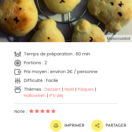
Mosocuistot
Temps de préparation : 60 min
Portions : 2
Prix moyen : environ 2€ / personne
Difficulté : Facile
Thèmes :
Dessert
|
Noël
|
Pâques
|
Halloween
|
P'ti dèj
Note :
IMPRIMER
PARTAGER