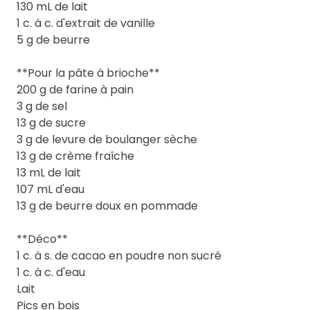
130 mL de lait
1 c. à c. d'extrait de vanille
5 g de beurre
**Pour la pâte à brioche**
200 g de farine à pain
3 g de sel
13 g de sucre
3 g de levure de boulanger sèche
13 g de crème fraîche
13 mL de lait
107 mL d'eau
13 g de beurre doux en pommade
**Déco**
1 c. à s. de cacao en poudre non sucré
1 c. à c. d'eau
Lait
Pics en bois