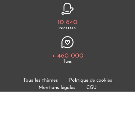
10 640
recettes
+ 460 000
fans
Tous les thèmes
Politique de cookies
Mentions légales
CGU
Charte de bonne conduite
Protection des données personnelles
Cuisine Étudiant vous offre 10 640 recettes et des
milliers d'astuces.