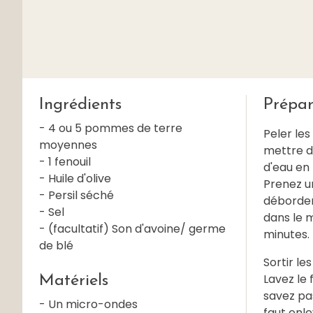
Ingrédients
Prépar
- 4 ou 5 pommes de terre
Peler les
moyennes
mettre da
- 1 fenouil
d'eau en
- Huile d'olive
Prenez u
- Persil séché
déborder 
- Sel
dans le 
- (facultatif) Son d'avoine/ germe
minutes.
de blé
Sortir le
Lavez le 
Matériels
savez pas
- Un micro-ondes
faut enle