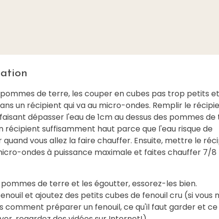
ation
 pommes de terre, les couper en cubes pas trop petits et
ns un récipient qui va au micro-ondes. Remplir le récipi
 faisant dépasser l'eau de 1cm au dessus des pommes de 
n récipient suffisamment haut parce que l'eau risque de
quand vous allez la faire chauffer. Ensuite, mettre le réc
micro-ondes à puissance maximale et faites chauffer 7/8
s pommes de terre et les égoutter, essorez-les bien.
fenouil et ajoutez des petits cubes de fenouil cru (si vous 
 comment préparer un fenouil, ce qu'il faut garder et ce q
ver, regardez des vidéos sur Internet!).