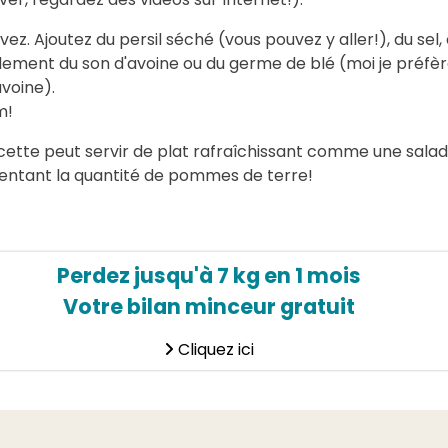
livez. Ajoutez du persil séché (vous pouvez y aller!), du sel,
lement du son d'avoine ou du germe de blé (moi je préfè
avoine).
m!
cette peut servir de plat rafraîchissant comme une salad
ntant la quantité de pommes de terre!
Perdez jusqu'à 7 kg en 1 mois
Votre bilan minceur gratuit
Cliquez ici