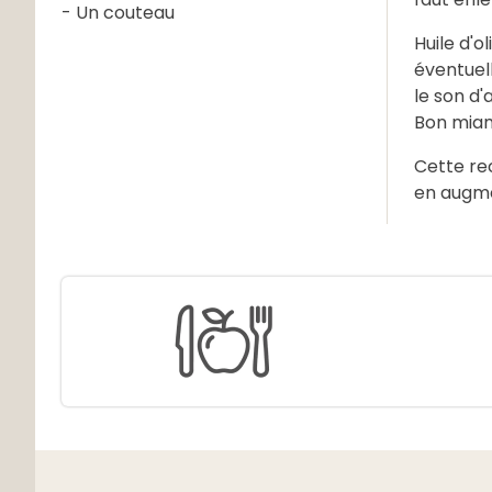
- Un couteau
Huile d'o
éventuel
le son d'
Bon mia
Cette re
en augme