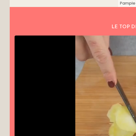
Pample
LE TOP D