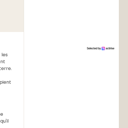
 les
ent
terre.
ipient
ne
u'il