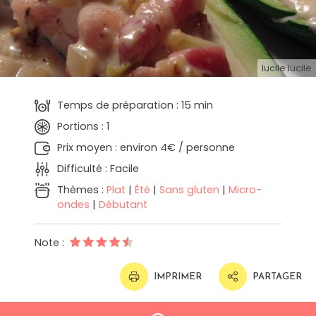
lucile lucile
Temps de préparation : 15 min
Portions : 1
Prix moyen : environ 4€ / personne
Difficulté : Facile
Thèmes :
Plat
|
Été
|
Sans gluten
|
Micro-
ondes
|
Débutant
Note :
IMPRIMER
PARTAGER