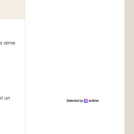
es aime
et un