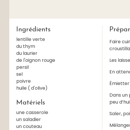
Ingrédients
Prépar
lentille verte
Faire cui
du thym
croustill
du laurier
de l'oignon rouge
Les laisse
persil
En atten
sel
poivre
Émietter 
huile ( d'olive)
Dans un p
peu d’hui
Matériels
une casserole
Saler, poi
un saladier
Mélanger 
un couteau