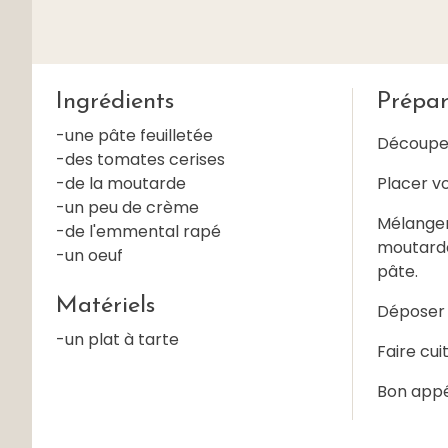
Ingrédients
Prépar
-une pâte feuilletée
Découper
-des tomates cerises
-de la moutarde
Placer v
-un peu de crème
Mélanger 
-de l'emmental rapé
moutarde,
-un oeuf
pâte.
Matériels
Déposer 
-un plat à tarte
Faire cu
Bon appét