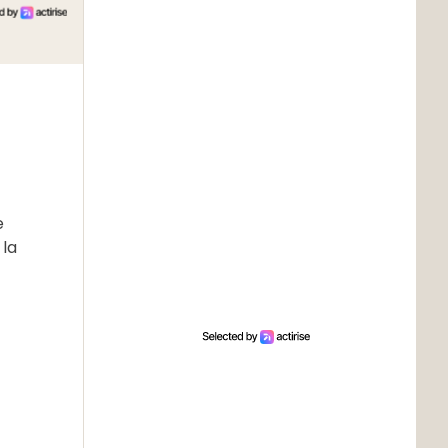
e
 la