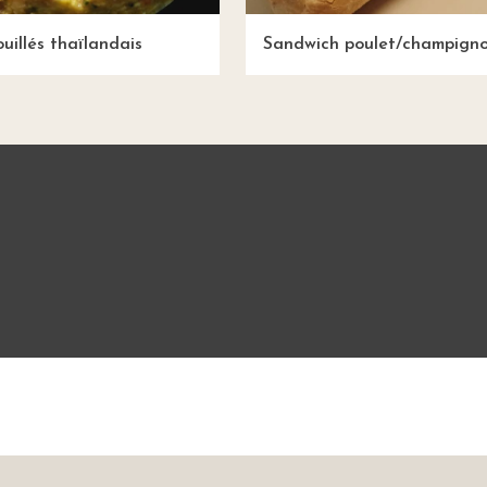
uillés thaïlandais
Sandwich poulet/champign
Mentions légales
CGU
Charte de bonne conduit