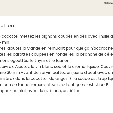
ation
cocotte, mettez les oignons coupés en dés avec l'huile d'
 min
rès, ajoutez la viande en remuant pour que ça n'accroche
tez les carottes coupées en rondelles, la branche de céler
ns égouttés, le thym et le laurier.
poivrez. Ajoutez le vin blanc sec et la crème liquide. Couvr
uire 30 min.Avant de servir, battez un jaune d'oeuf avec un
 insérez dans la cocotte. Mélangez. Si la sauce est trop liq
n peu de farine remuez et servez tant que c'est chaud!.
nez ce plat avec du riz blanc, un délice