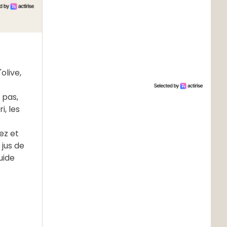
olive,
 pas,
i, les
ez et
 jus de
uide