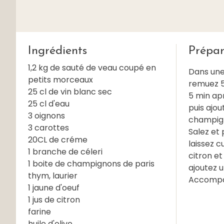
Ingrédients
Prépar
1,2 kg de sauté de veau coupé en
Dans une 
petits morceaux
remuez 5
25 cl de vin blanc sec
5 min ap
25 cl d'eau
puis ajou
3 oignons
champigno
3 carottes
Salez et 
20CL de créme
laissez c
1 branche de céleri
citron et
1 boite de champignons de paris
ajoutez u
thym, laurier
Accompag
1 jaune d'oeuf
1 jus de citron
farine
huile d'olive