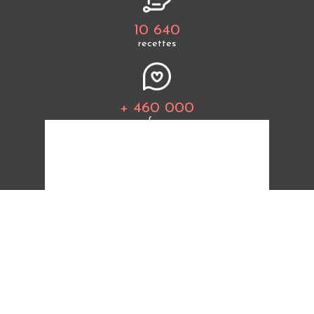
10 640
recettes
+ 460 000
fans
Tous les thèmes
Politique de cookies
Mentions légales
CGU
Charte de bonne conduite
Protection des données personnelles
Cuisine Étudiant vous offre 10 640 recettes et des
milliers d'astuces.
© 2026 Cuisine Etudiant