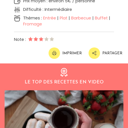
Prix moyen : environ 5€ / personne
Difficulté : Intermédiaire
Thèmes :
Entrée
|
Plat
|
Barbecue
|
Buffet
|
Fromage
Note :
IMPRIMER
PARTAGER
LE TOP DES RECETTES EN VIDEO