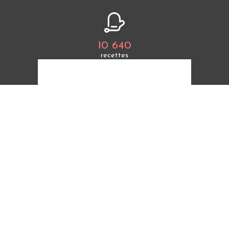
10 640
recettes
+ 460 000
fans
Tous les thèmes
Politique de cookies
Mentions légales
CGU
Charte de bonne conduite
Protection des données personnelles
Cuisine Étudiant vous offre 10 640 recettes et des