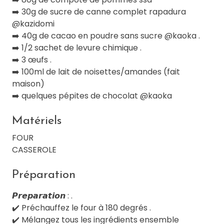
➡️ 30g de sucre de canne complet rapadura
@kazidomi
➡️ 40g de cacao en poudre sans sucre @kaoka .
➡️ 1/2 sachet de levure chimique .
➡️ 3 œufs .
➡️ 100ml de lait de noisettes/amandes (fait
maison)
➡️ quelques pépites de chocolat @kaoka
Matériels
FOUR
CASSEROLE
Préparation
𝙋𝙧𝙚𝙥𝙖𝙧𝙖𝙩𝙞𝙤𝙣 : .
✔️ Préchauffez le four à 180 degrés .
✔️ Mélangez tous les ingrédients ensemble