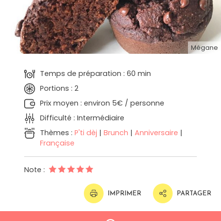
Mégane
Temps de préparation : 60 min
Portions : 2
Prix moyen : environ 5€ / personne
Difficulté : Intermédiaire
Thèmes :
P'ti dèj
|
Brunch
|
Anniversaire
|
Française
Note :
IMPRIMER
PARTAGER