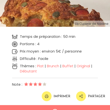
La Cuisine de Nadine
Temps de préparation : 50 min
Portions : 4
Prix moyen : environ 5€ / personne
Difficulté : Facile
Thèmes :
Plat
|
Brunch
|
Buffet
|
Original
|
Débutant
Note :
IMPRIMER
PARTAGER