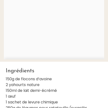
Ingrédients
150g de flocons d’avoine
2 yahourts nature
150ml de lait demi-écrémé
1 œuf
1 sachet de levure chimique
250g de légumes pour ratatouille (surgelés