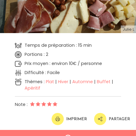
Julie L
Temps de préparation : 15 min
Portions : 2
Prix moyen : environ 10€ / personne
Difficulté : Facile
Thèmes :
Plat
|
Hiver
|
Automne
|
Buffet
|
Apéritif
Note :
IMPRIMER
PARTAGER