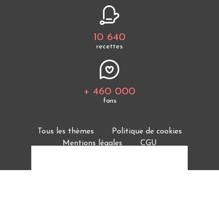
10 640
recettes
+ 460 000
fans
Tous les thèmes
Politique de cookies
Mentions légales
CGU
Charte de bonne conduite
Protection des données personnelles
Cuisine Étudiant vous offre 10 640 recettes et des
milliers d'astuces.