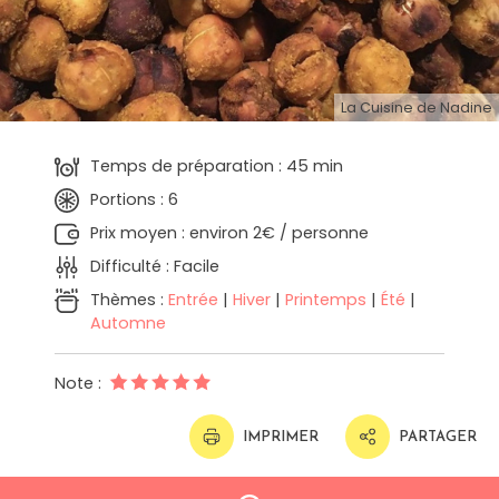
La Cuisine de Nadine
Temps de préparation : 45 min
Portions : 6
Prix moyen : environ 2€ / personne
Difficulté : Facile
Thèmes :
Entrée
|
Hiver
|
Printemps
|
Été
|
Automne
Note :
IMPRIMER
PARTAGER