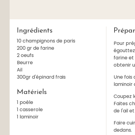
Ingrédients
Prépar
10 champignons de paris
Pour prép
200 gr de farine
égouttez 
2 oeufs
farine et
Beurre
obtenir u
Ail
300gr d'épinard frais
Une fois 
laminoir 
Matériels
Coupez le
1 poêle
Faites ch
1 casserole
de l'ail et
1 laminoir
Faire cui
dedans.