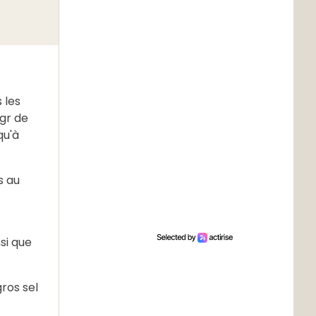
 les
0gr de
qu'à
s au
si que
ros sel