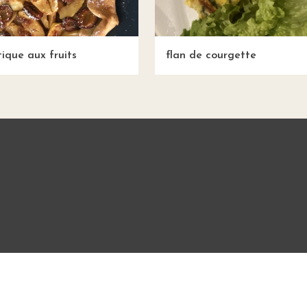
tique aux fruits
flan de courgette
Mentions légales
CGU
Charte de bonne conduit