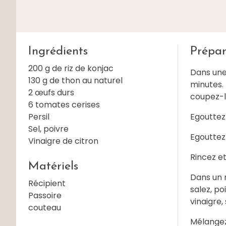
Ingrédients
Prépar
200 g de riz de konjac
Dans une 
130 g de thon au naturel
minutes. 
2 œufs durs
coupez-l
6 tomates cerises
Persil
Egouttez 
Sel, poivre
Egouttez 
Vinaigre de citron
Rincez e
Matériels
Dans un r
Récipient
salez, po
Passoire
vinaigre,
couteau
Mélangez