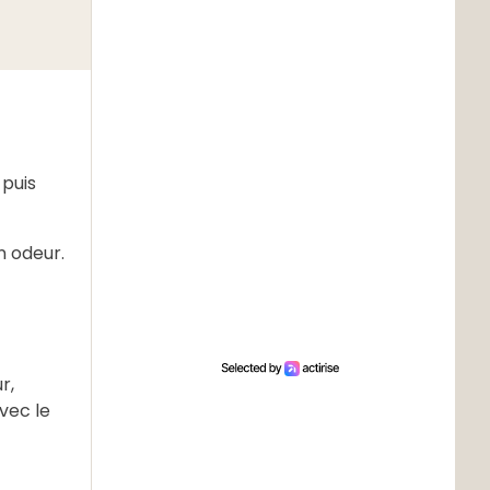
 puis
on odeur.
r,
avec le