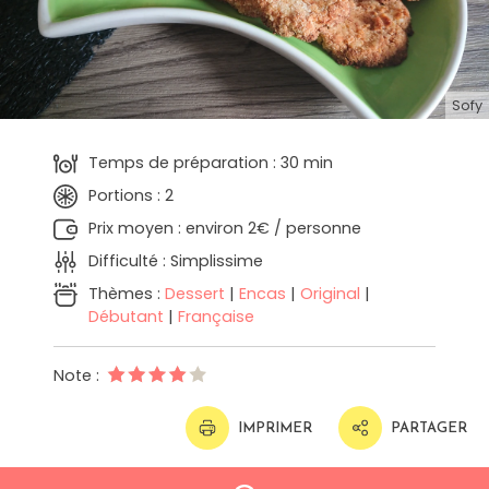
Sofy
Temps de préparation : 30 min
Portions : 2
Prix moyen : environ 2€ / personne
Difficulté : Simplissime
Thèmes :
Dessert
|
Encas
|
Original
|
Débutant
|
Française
Note :
IMPRIMER
PARTAGER