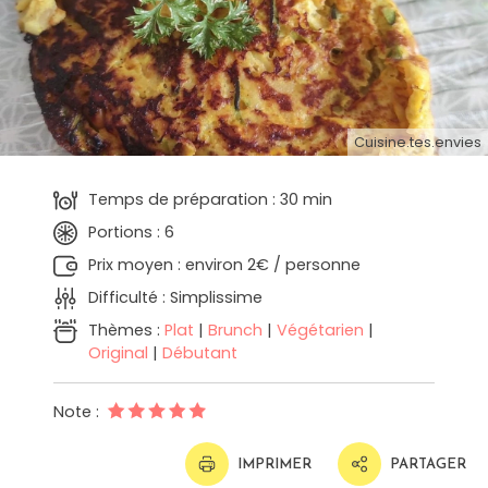
Cuisine.tes.envies
Temps de préparation : 30 min
Portions : 6
Prix moyen : environ 2€ / personne
Difficulté : Simplissime
Thèmes :
Plat
|
Brunch
|
Végétarien
|
Original
|
Débutant
Note :
IMPRIMER
PARTAGER