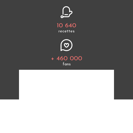
10 640
recettes
+ 460 000
fans
Tous les thèmes
Politique de cookies
Mentions légales
CGU
Charte de bonne conduite
Protection des données personnelles
Cuisine Étudiant vous offre 10 640 recettes et des
milliers d'astuces.