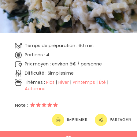
Temps de préparation : 60 min
Portions : 4
Prix moyen : environ 5€ / personne
Difficulté : Simplissime
Thèmes :
Plat
|
Hiver
|
Printemps
|
Été
|
Automne
Note :
IMPRIMER
PARTAGER