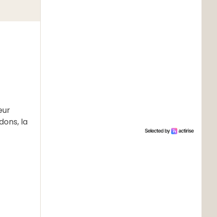
eur
dons, la