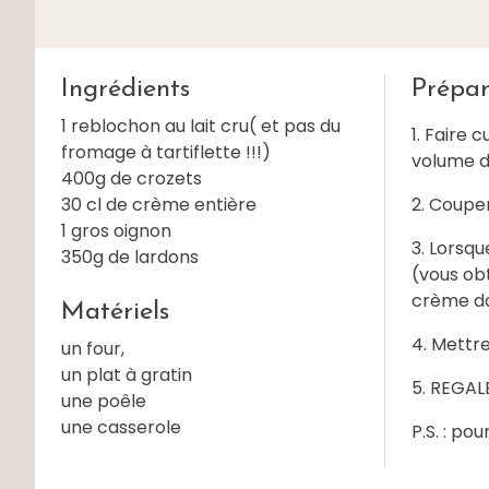
Ingrédients
Prépar
1 reblochon au lait cru( et pas du
1. Faire 
fromage à tartiflette !!!)
volume d
400g de crozets
30 cl de crème entière
2. Couper
1 gros oignon
3. Lorsqu
350g de lardons
(vous obt
crème da
Matériels
4. Mettre
un four,
un plat à gratin
5. REGAL
une poêle
une casserole
P.S. : po