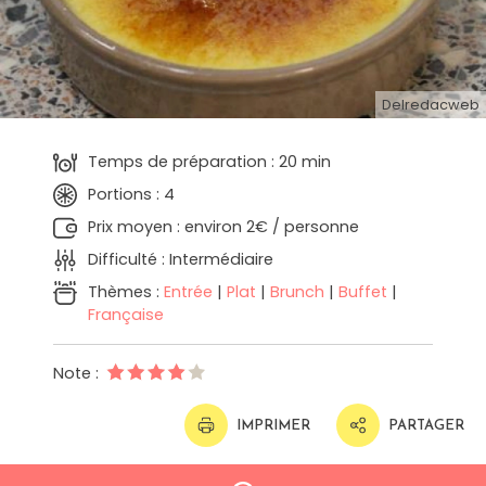
Delredacweb
Temps de préparation : 20 min
Portions : 4
Prix moyen : environ 2€ / personne
Difficulté : Intermédiaire
Thèmes :
Entrée
|
Plat
|
Brunch
|
Buffet
|
Française
Note :
IMPRIMER
PARTAGER