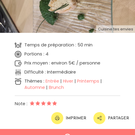
Cuisine.tes.envies
Temps de préparation : 50 min
Portions : 4
Prix moyen : environ 5€ / personne
Difficulté : Intermédiaire
Thèmes :
Entrée
|
Hiver
|
Printemps
|
Automne
|
Brunch
Note :
IMPRIMER
PARTAGER