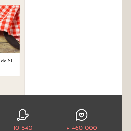
 de St
10 640
+ 460 000