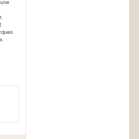
 une
z.
t
acques
e.