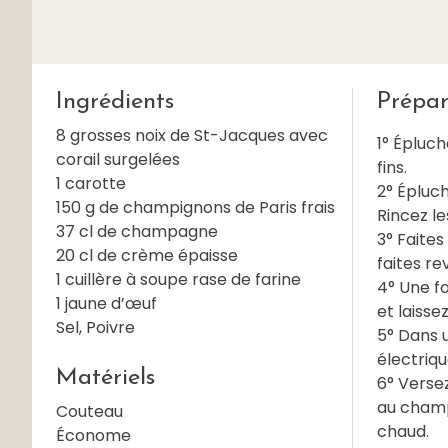
Ingrédients
Prépar
8 grosses noix de St-Jacques avec
1° Épluc
corail surgelées
fins.
1 carotte
2° Épluch
150 g de champignons de Paris frais
Rincez le
37 cl de champagne
3° Faite
20 cl de crème épaisse
faites re
1 cuillère à soupe rase de farine
4° Une f
1 jaune d’œuf
et laisse
Sel, Poivre
5° Dans 
électriqu
Matériels
6° Versez
au champ
Couteau
chaud.
Économe