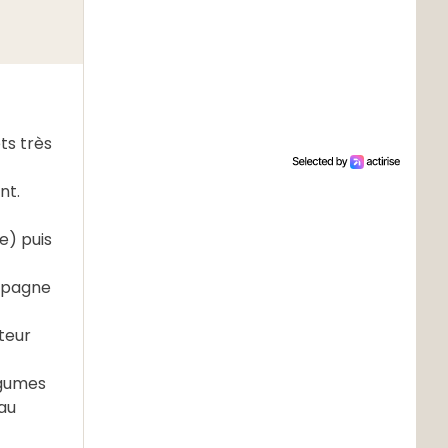
ts très
nt.
e) puis
ampagne
teur
égumes
au