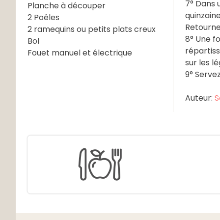
7° Dans u
Planche à découper
quinzain
2 Poêles
Retournez
2 ramequins ou petits plats creux
8° Une fo
Bol
répartiss
Fouet manuel et électrique
sur les l
9° Serve
Auteur:
S