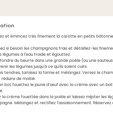
ation
hez et émincez très finement la carotte en petits bâtonne
ez si besoin les champignons frais et détaillez-les fineme
s légumes à l'eau froide et égouttez.
s fondre du beurre dans une grande poêle (ou une sauteus
venir les légumes jusqu'à ce qu'ils soient cuits.
ois tendres, tamisez la farine et mélangez. Versez le ch
z réduire de moitié.
un bol, fouettez le jaune d’œuf avec la crème avec un bat
e.
 la crème fouettée dans la poêle et laissez mijoter les l
agne. Mélangez et rectifiez l'assaisonnement. Réservez 