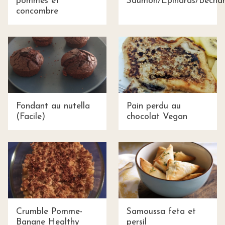
pommes et
Saumon/Epinards/Bécha
concombre
Fondant au nutella
Pain perdu au
(Facile)
chocolat Vegan
Crumble Pomme-
Samoussa feta et
Banane Healthy
persil