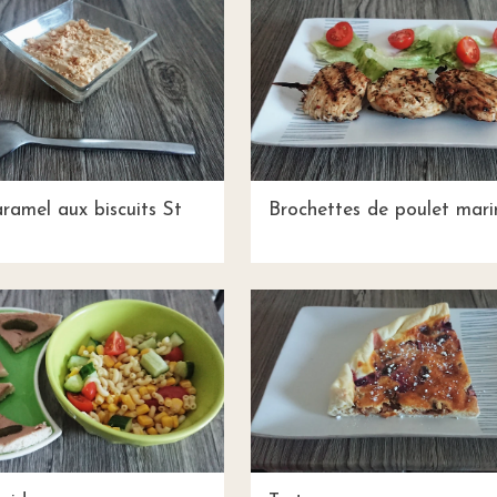
ramel aux biscuits St
Brochettes de poulet mari