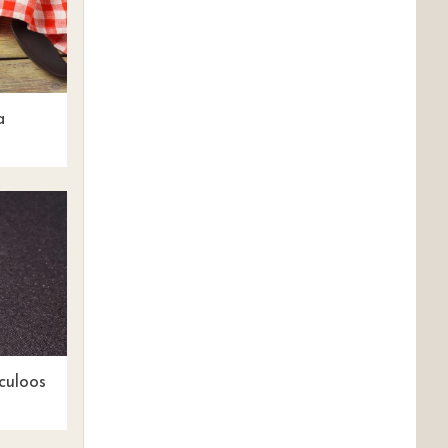
a
culoos