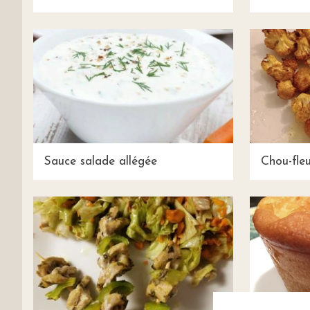
Sauce salade allégée
Chou-fleu