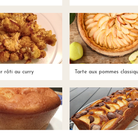
r rôti au curry
Tarte aux pommes classiq