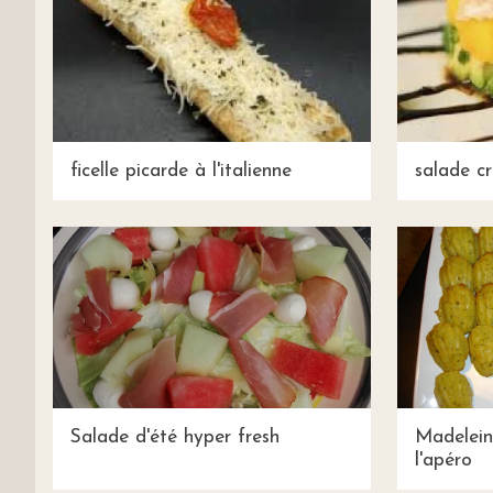
ficelle picarde à l'italienne
salade c
Salade d'été hyper fresh
Madelein
l'apéro