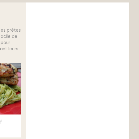
tes prêtes
facile de
 pour
ant leurs
f