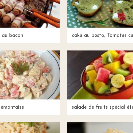
s au bacon
cake au pesto, Tomates ce
iémontaise
salade de fruits spécial ét