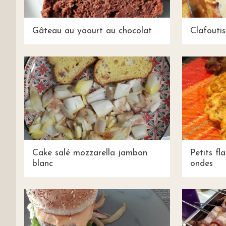
Gâteau au yaourt au chocolat
Clafouti
Cake salé mozzarella jambon
Petits fl
blanc
ondes