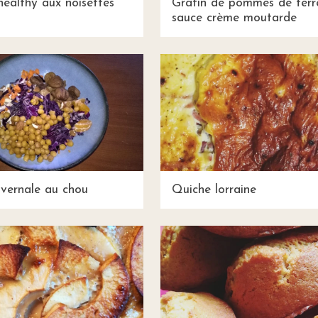
healthy aux noisettes
Gratin de pommes de terr
sauce crème moutarde
ivernale au chou
Quiche lorraine