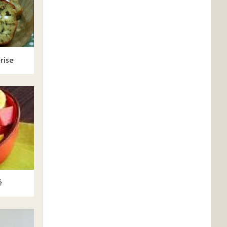
rise
é