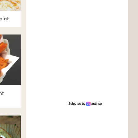
olat
ht