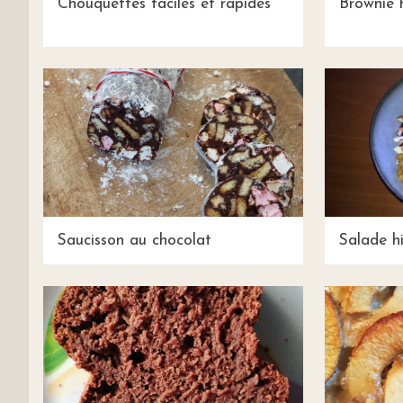
Chouquettes faciles et rapides
Brownie 
Saucisson au chocolat
Salade h